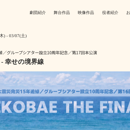
劇団紹介
舞台作品
映像作品
役者紹介
木) - 03/07(土)
悼／グループシアター設立10周年記念／第17回本公演
- 幸せの境界線