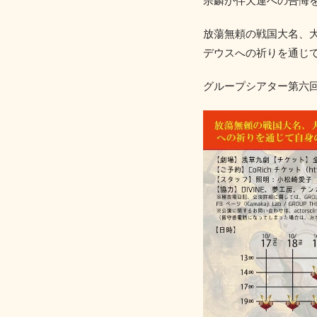
宗麟が伴天連への告悔
放蕩無頼の戦国大名、
デウスへの祈りを通じ
グループシアター第六