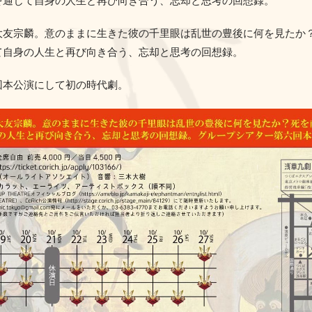
を通じて自身の人生と再び向き合う、忘却と思考の回想録。
大友宗麟。意のままに生きた彼の千里眼は乱世の豊後に何を見たか
て自身の人生と再び向き合う、忘却と思考の回想録。
回本公演にして初の時代劇。