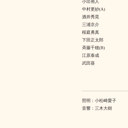
小出侑人
中村更紗(A)
酒井秀晃
三浦京介
桜庭勇真
下田正太郎
斉藤千穂(B)
江原泰成
武田葵
照明：小松崎愛子
音響：三木大樹