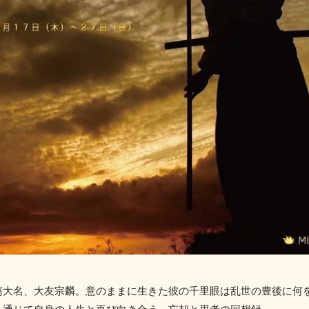
蕩大名、大友宗麟。意のままに生きた彼の千里眼は乱世の豊後に何